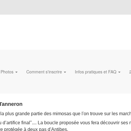
Photos
Comment s'inscrire
Infos pratiques et FAQ
 Tanneron
t la plus grande partie des mimosas que l'on trouve sur les marc
d’artifice final"
....
La boucle proposée vous fera découvrir ses m
ure protégée à deux pas d'Antibes.