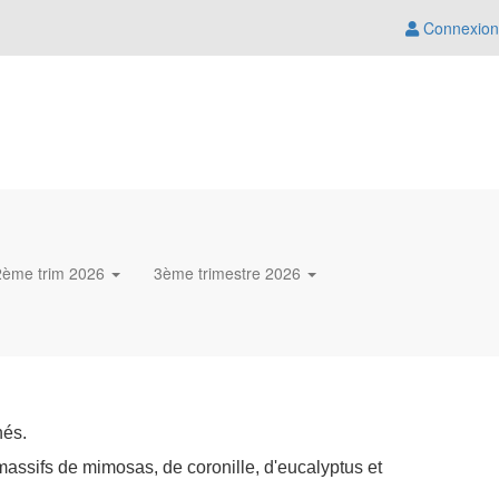
Connexion
2ème trim 2026
3ème trimestre 2026
hé
s.
assifs de mimosas, de coronille, d'eucalyptus et